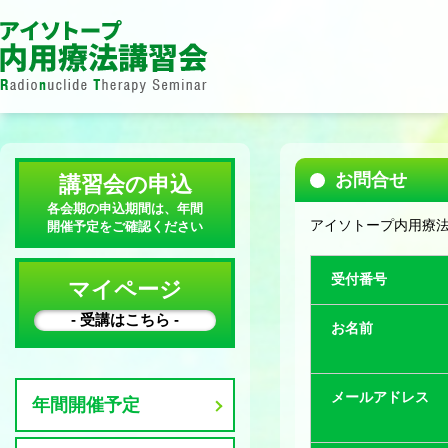
お問合せ
講習会の申込
各会期の申込期間は、年間
アイソトープ内用療
開催予定をご確認ください
受付番号
マイページ
- 受講はこちら -
お名前
メールアドレス
年間開催予定