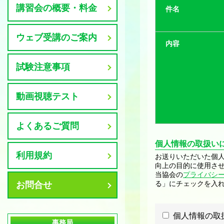
講習会の概要・料金
件名
ウェブ受講のご案内
内容
試験注意事項
動画視聴テスト
よくあるご質問
個人情報の取扱い
利用規約
お送りいただいた個
向上の目的に使用さ
当協会の
プライバシ
る」にチェックを入
お問合せ
個人情報の取
事務局